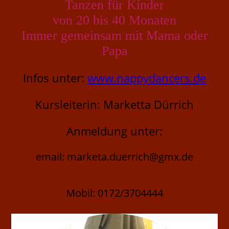
Tanzen für Kinder
von 20 bis 40 Monaten
Immer gemeinsam mit Mama oder
Papa
Infos unter:
www.nappydancers.de
Kursleiterin: Marketta Dürrich
Anmeldung unter:
email: marketa.duerrich@gmx.de
Mobil: 0172/3704444