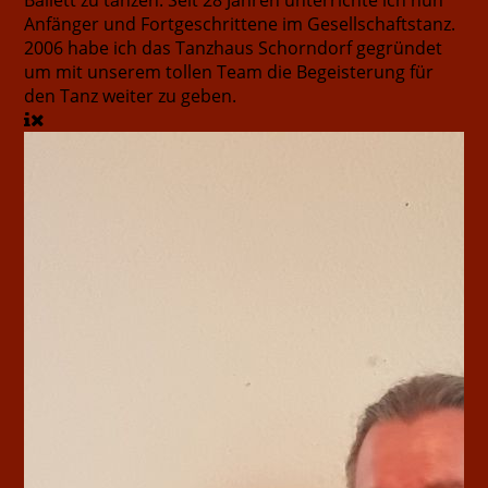
Ballett zu tanzen. Seit 28 Jahren unterrichte ich nun
Anfänger und Fortgeschrittene im Gesellschaftstanz.
2006 habe ich das Tanzhaus Schorndorf gegründet
um mit unserem tollen Team die Begeisterung für
den Tanz weiter zu geben.