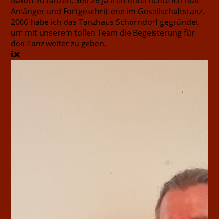
Ballett zu tanzen. Seit 28 Jahren unterrichte ich nun
Anfänger und Fortgeschrittene im Gesellschaftstanz.
2006 habe ich das Tanzhaus Schorndorf gegründet
um mit unserem tollen Team die Begeisterung für
den Tanz weiter zu geben.