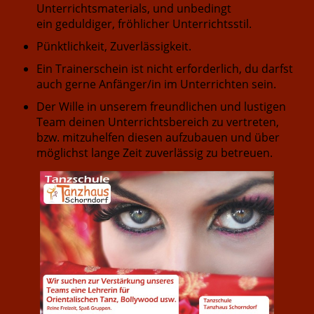
Unterrichtsmaterials, und unbedingt
ein geduldiger, fröhlicher Unterrichtsstil.
Pünktlichkeit, Zuverlässigkeit.
Ein Trainerschein ist nicht erforderlich, du darfst
auch gerne Anfänger/in im Unterrichten sein.
Der Wille in unserem freundlichen und lustigen
Team deinen Unterrichtsbereich zu vertreten,
bzw. mitzuhelfen diesen aufzubauen und über
möglichst lange Zeit zuverlässig zu betreuen.